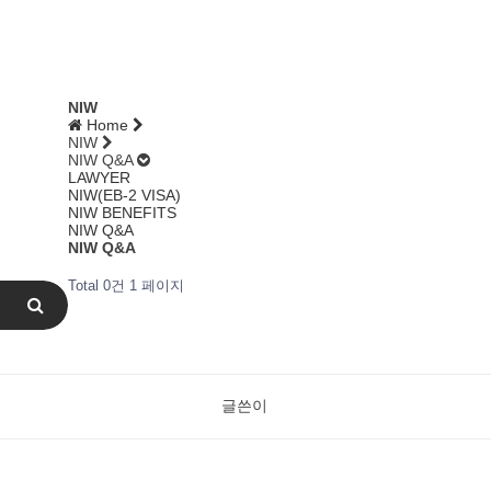
NIW
Home
NIW
NIW Q&A
LAWYER
NIW(EB-2 VISA)
NIW BENEFITS
NIW Q&A
NIW Q&A
Total 0건
1 페이지
글쓴이