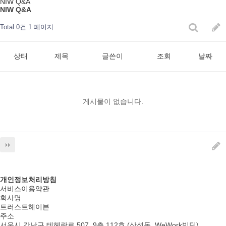
NIW Q&A
NIW Q&A
Total 0건
1 페이지
상태
제목
글쓴이
조회
날짜
게시물이 없습니다.
개인정보처리방침
서비스이용약관
회사명
트러스트헤이븐
주소
서울시 강남구 테헤란로 507, 9층 112호 (삼성동, WeWork빌딩)