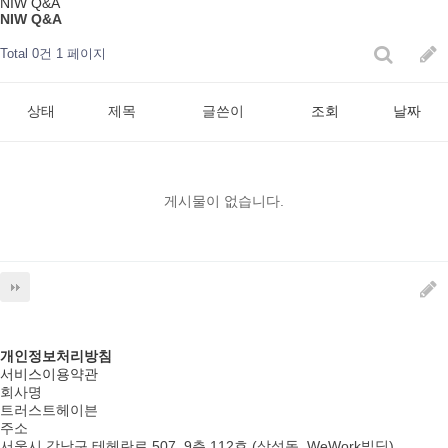
NIW Q&A
NIW Q&A
Total 0건
1 페이지
상태
제목
글쓴이
조회
날짜
게시물이 없습니다.
개인정보처리방침
서비스이용약관
회사명
트러스트헤이븐
주소
서울시 강남구 테헤란로 507, 9층 112호 (삼성동, WeWork빌딩)