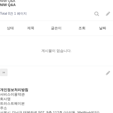
NIW Q&A
NIW Q&A
Total 0건
1 페이지
상태
제목
글쓴이
조회
날짜
게시물이 없습니다.
개인정보처리방침
서비스이용약관
회사명
트러스트헤이븐
주소
서울시 강남구 테헤란로 507, 9층 112호 (삼성동, WeWork빌딩)