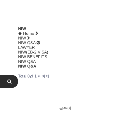
NIW
Home
NIW
NIW Q&A
LAWYER
NIW(EB-2 VISA)
NIW BENEFITS
NIW Q&A
NIW Q&A
Total 0건
1 페이지
글쓴이