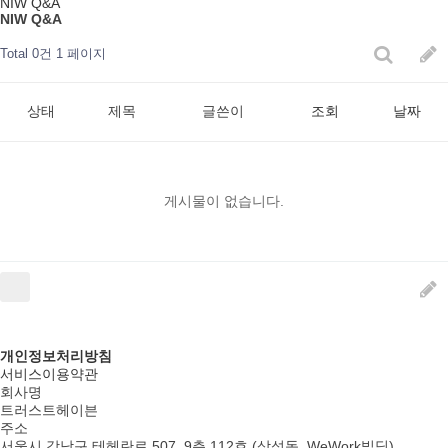
NIW Q&A
NIW Q&A
Total 0건
1 페이지
상태
제목
글쓴이
조회
날짜
게시물이 없습니다.
개인정보처리방침
서비스이용약관
회사명
트러스트헤이븐
주소
서울시 강남구 테헤란로 507, 9층 112호 (삼성동, WeWork빌딩)