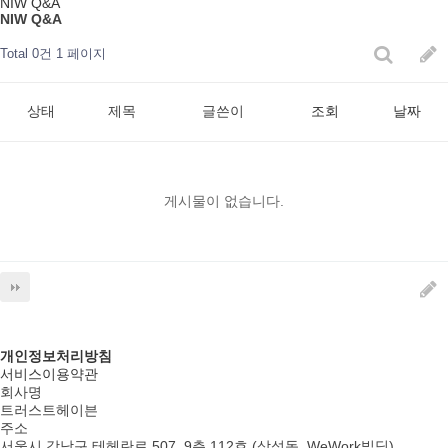
NIW Q&A
NIW Q&A
Total 0건
1 페이지
상태
제목
글쓴이
조회
날짜
게시물이 없습니다.
개인정보처리방침
서비스이용약관
회사명
트러스트헤이븐
주소
서울시 강남구 테헤란로 507, 9층 112호 (삼성동, WeWork빌딩)