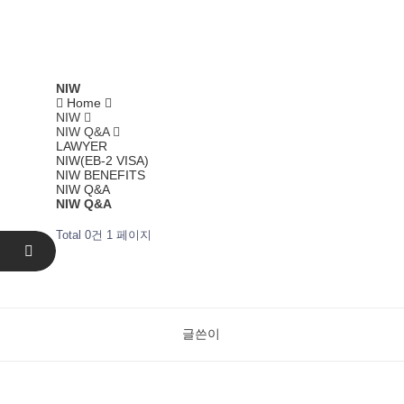
NIW
Home
NIW
NIW Q&A
LAWYER
NIW(EB-2 VISA)
NIW BENEFITS
NIW Q&A
NIW Q&A
Total 0건
1 페이지
글쓴이