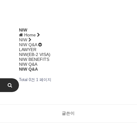
NIW
Home
NIW
NIW Q&A
LAWYER
NIW(EB-2 VISA)
NIW BENEFITS
NIW Q&A
NIW Q&A
Total 0건
1 페이지
글쓴이