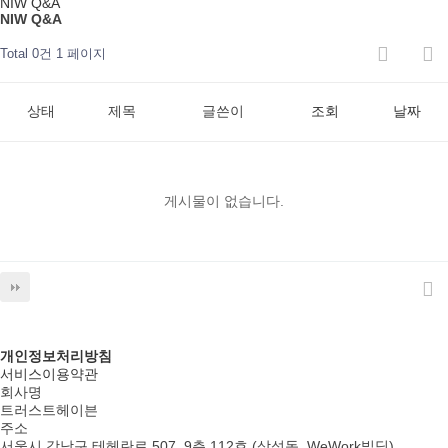
NIW Q&A
NIW Q&A
Total 0건
1 페이지
상태
제목
글쓴이
조회
날짜
게시물이 없습니다.
개인정보처리방침
서비스이용약관
회사명
트러스트헤이븐
주소
서울시 강남구 테헤란로 507, 9층 112호 (삼성동, WeWork빌딩)