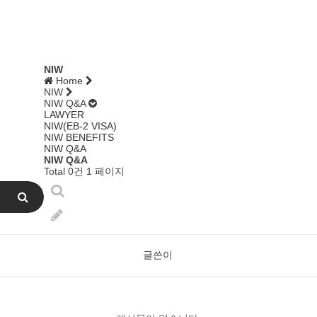
NIW
Home
NIW
NIW Q&A
LAWYER
NIW(EB-2 VISA)
NIW BENEFITS
NIW Q&A
NIW Q&A
Total 0건
1 페이지
글쓴이