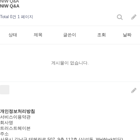
NIW Q&A
NIW Q&A
Total 0건
1 페이지
상태
제목
글쓴이
조회
날짜
게시물이 없습니다.
개인정보처리방침
서비스이용약관
회사명
트러스트헤이븐
주소
서울시 강남구 테헤란로 507, 9층 112호 (삼성동, WeWork빌딩)