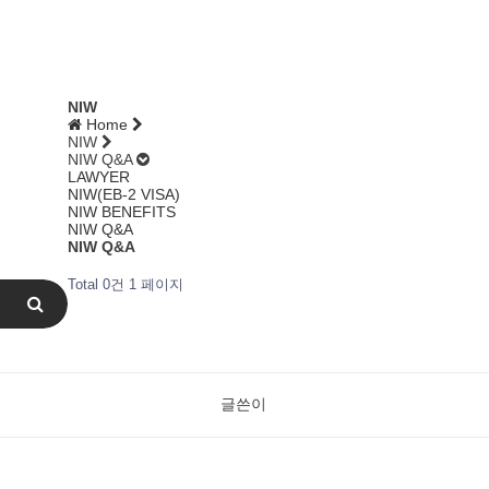
NIW
Home
NIW
NIW Q&A
LAWYER
NIW(EB-2 VISA)
NIW BENEFITS
NIW Q&A
NIW Q&A
Total 0건
1 페이지
글쓴이