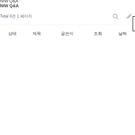
NIW Q&A
NIW Q&A
Total 0건
1 페이지
상태
제목
글쓴이
조회
날짜
게시물이 없습니다.
개인정보처리방침
서비스이용약관
회사명
트러스트헤이븐
주소
서울시 강남구 테헤란로 507, 9층 112호 (삼성동, WeWork빌딩)