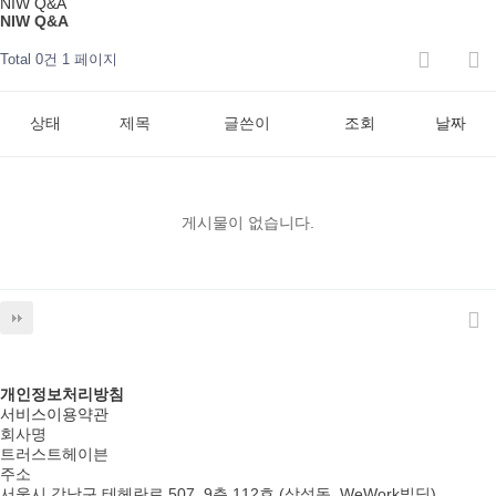
NIW Q&A
NIW Q&A
Total 0건
1 페이지
상태
제목
글쓴이
조회
날짜
게시물이 없습니다.
개인정보처리방침
서비스이용약관
회사명
트러스트헤이븐
주소
서울시 강남구 테헤란로 507, 9층 112호 (삼성동, WeWork빌딩)